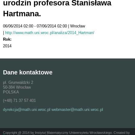
urodzin profesora Stanisława
Hartmana.
06/06/2014 02:00
07/06/2014 02:00
Wrocław
http://www.math.uni.wroc.pl/analiza/2014_Hartman/
Rok:
2014
Dane kontaktowe
pl. Grunwaldzki 2
50-384 Wrocław
POLSKA
(+48) 71 37 57 401
dyrekcja@math.uni.wroc.pl webmaster@math.uni.wroc.pl
Copyright @ 2014 by Instytut Matematyczny Uniwersytetu Wrocławskiego. Created by