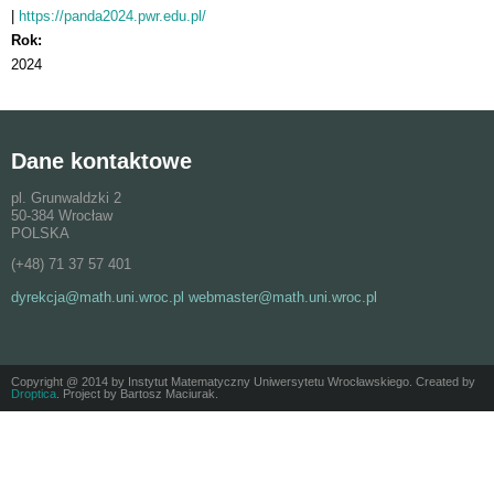
https://panda2024.pwr.edu.pl/
Rok:
2024
Dane kontaktowe
pl. Grunwaldzki 2
50-384 Wrocław
POLSKA
(+48) 71 37 57 401
dyrekcja@math.uni.wroc.pl webmaster@math.uni.wroc.pl
Copyright @ 2014 by Instytut Matematyczny Uniwersytetu Wrocławskiego. Created by
Droptica
. Project by Bartosz Maciurak.