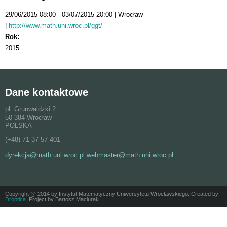
29/06/2015 08:00
03/07/2015 20:00
Wrocław
http://www.math.uni.wroc.pl/ggt/
Rok:
2015
Dane kontaktowe
pl. Grunwaldzki 2
50-384 Wrocław
POLSKA
(+48) 71 37 57 401
dyrekcja@math.uni.wroc.pl webmaster@math.uni.wroc.pl
Copyright @ 2014 by Instytut Matematyczny Uniwersytetu Wrocławskiego. Created by
Droptica
. Project by Bartosz Maciurak.