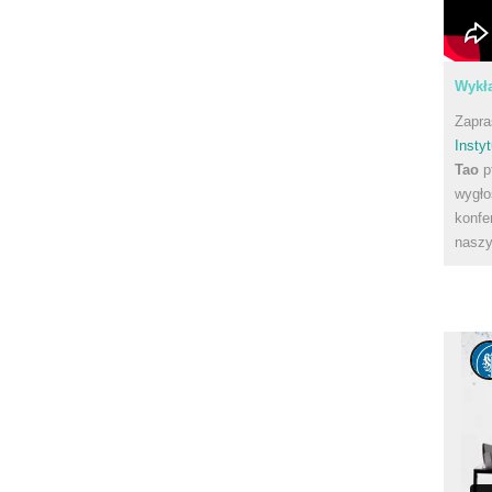
Wykła
Zapra
Instyt
Tao
p
wygło
konfe
naszy