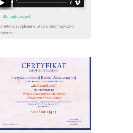
– dla najlepszych
to Interdyscyplinarne Studia Informatyczno-
matyczne.