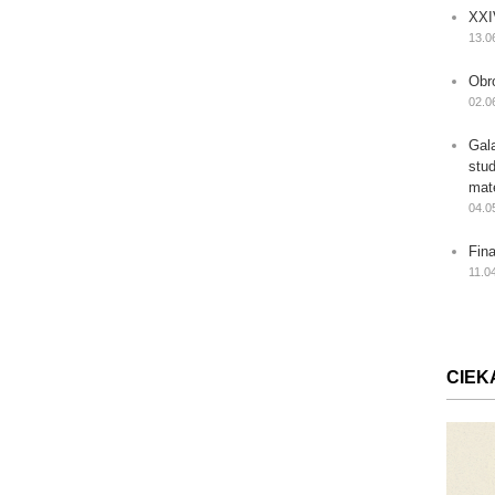
XXI
13.0
Obr
02.0
Gal
stu
mat
04.0
Fin
11.0
CIEK