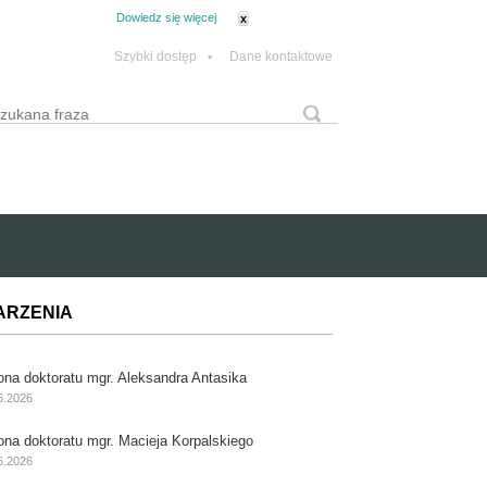
tanie z plików cookie.
Dowiedz się więcej
x
Szybki dostęp
•
Dane kontaktowe
yszukaj
Formularz wyszukiwania
ARZENIA
ona doktoratu mgr. Aleksandra Antasika
6.2026
ona doktoratu mgr. Macieja Korpalskiego
6.2026