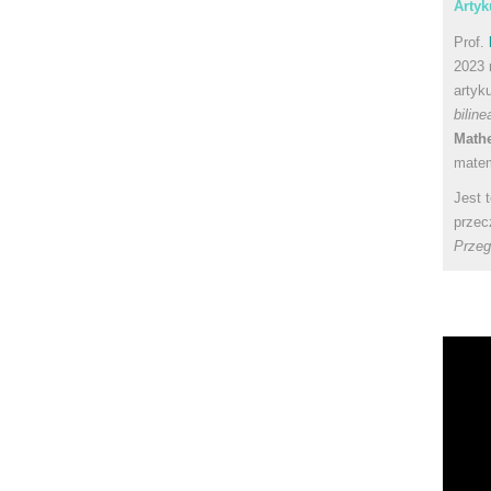
Artyk
Prof.
2023 
artyk
bilin
Math
matem
Jest 
przec
Przeg