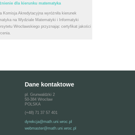
nienie dla kierunku matematyka
a Komisja Akredytacyjna wyróżniła kierunek
atyka na Wydziale Matematyki i Informatyki
rsytetu Wrocławskiego przyznając certyfikat jakości
łcenia.
Dane kontaktowe
pl. Grunwaldzki 2
50-384 Wrocław
POLSKA
(+48) 71 37 57 401
dyrekcja@math.uni.wroc.pl
webmaster@math.uni.wroc.pl