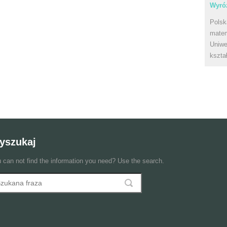
Wyróż
Polsk
matem
Uniwe
kszta
yszukaj
 can not find the information you need? Use the search.
szukaj
ormularz wyszukiwania