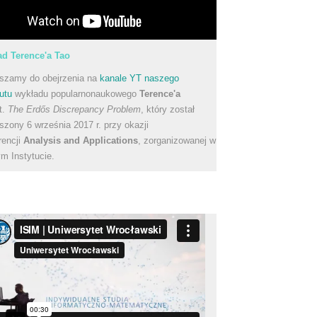
d Terence'a Tao
szamy do obejrzenia na
kanale YT naszego
utu
wykładu popularnonaukowego
Terence'a
t.
The Erdős Discrepancy Problem
, który został
szony 6 września 2017 r. przy okazji
rencji
Analysis and Applications
, zorganizowanej w
m Instytucie.