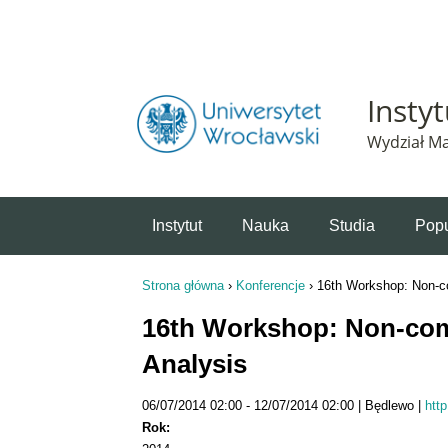
Powiadomienie o plikach cookie. Strona Instytut 
Insty
Wydział Ma
Instytut
Nauka
Studia
Popu
Strona główna
›
Konferencje
›
16th Workshop: Non-c
Jesteś tutaj
16th Workshop: Non-co
Analysis
06/07/2014 02:00
12/07/2014 02:00
Będlewo
htt
Rok: