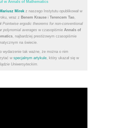
uł w Annals of Mathematics
Mariusz Mirek
z naszego Instytutu opublikował w
roku, wraz z
Benem Krause
i
Terencem Tao
,
uł
Pointwise ergodic theorems for non-conventional
ear polynomial averages
w czasopiśmie
Annals of
ematics
, najbardziej prestiżowym czasopiśmie
atycznym na świecie.
to wydarzenie tak ważne, że można o nim
zytać w
specjalnym artykule
, który ukazał się w
lądzie Uniwersyteckim
.