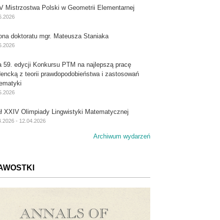
V Mistrzostwa Polski w Geometrii Elementarnej
6.2026
ona doktoratu mgr. Mateusza Staniaka
6.2026
a 59. edycji Konkursu PTM na najlepszą pracę
dencką z teorii prawdopodobieństwa i zastosowań
ematyki
5.2026
ał XXIV Olimpiady Lingwistyki Matematycznej
4.2026 - 12.04.2026
Archiwum wydarzeń
AWOSTKI