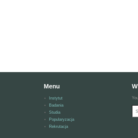
Menu
W
You
Instytut
Badania
Wy
F
Studia
Popularyzacja
Rekrutacja