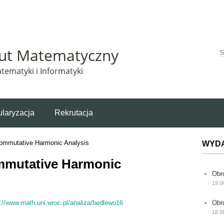
Matematyczny korzysta z plików cookie. Pozostając na tej stronie, wyrażasz zgodę na korzys
tut Matematyczny
W
tematyki i Informatyki
laryzacja
Rekrutacja
ommutative Harmonic Analysis
WYD
mmutative Harmonic
Obr
19.0
p://www.math.uni.wroc.pl/analiza/bedlewo16
Obr
18.0